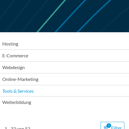
Hosting
E-Commerce
Webdesign
Online-Marketing
Tools & Services
Weiterbildung
1
Filter
1
-
32
von
52